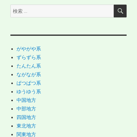
検
検
索
索:
がやがや系
ずらずら系
たんたん系
ながなが系
ぱつぱつ系
ゆうゆう系
中国地方
中部地方
四国地方
東北地方
関東地方