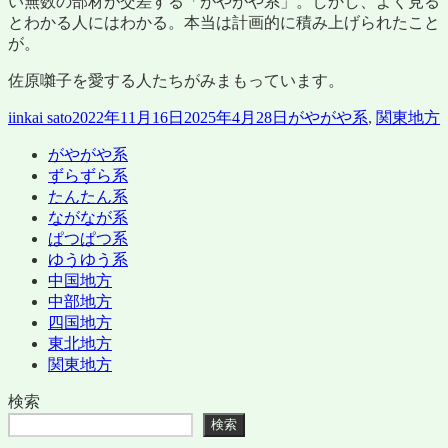
い無数の部材が交差する「がやがや系」。しかし、よく見る
とわかる人にはわかる。本当は計画的に積み上げられたこと
が。
佐原囃子を愛する人たちがみまもっています。
投
投
カ
iinkai sato
2022年11月16日
2025年4月28日
がやがや系
,
関東地方
稿
稿
テ
がやがや系
者
日:
ゴ
ずらずら系
リ
たんたん系
ー
ながなが系
ぱつぱつ系
ゆうゆう系
中国地方
中部地方
四国地方
東北地方
関東地方
検索
検索