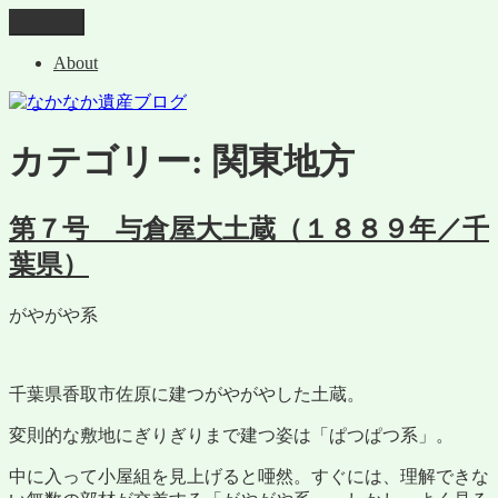
コ
メニュー
なかなか遺産ブログ
ン
About
テ
ン
ツ
へ
カテゴリー:
関東地方
ス
キ
ッ
第７号 与倉屋大土蔵（１８８９年／千
プ
葉県）
がやがや系
千葉県香取市佐原に建つがやがやした土蔵。
変則的な敷地にぎりぎりまで建つ姿は「ぱつぱつ系」。
中に入って小屋組を見上げると唖然。すぐには、理解できな