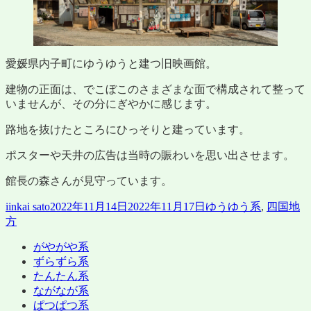
愛媛県内子町にゆうゆうと建つ旧映画館。
建物の正面は、でこぼこのさまざまな面で構成されて整って
いませんが、その分にぎやかに感じます。
路地を抜けたところにひっそりと建っています。
ポスターや天井の広告は当時の賑わいを思い出させます。
館長の森さんが見守っています。
投
投
カ
iinkai sato
2022年11月14日
2022年11月17日
ゆうゆう系
,
四国地
稿
稿
テ
方
者
日:
ゴ
がやがや系
リ
ずらずら系
ー
たんたん系
ながなが系
ぱつぱつ系