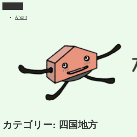
コ
メニュー
なかなか遺産ブログ
ン
About
テ
ン
ツ
へ
ス
キ
ッ
プ
カテゴリー:
四国地方