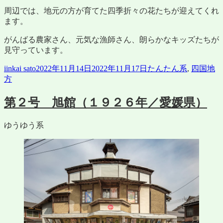
周辺では、地元の方が育てた四季折々の花たちが迎えてくれ
ます。
がんばる農家さん、元気な漁師さん、朗らかなキッズたちが
見守っています。
投
投
カ
iinkai sato
2022年11月14日
2022年11月17日
たんたん系
,
四国地
稿
稿
テ
方
者
日:
ゴ
リ
第２号 旭館（１９２６年／愛媛県）
ー
ゆうゆう系