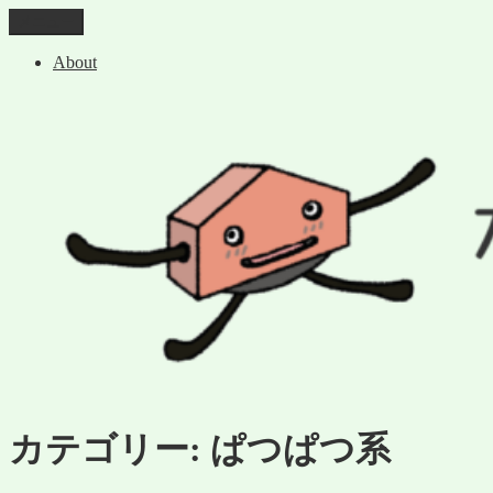
コ
メニュー
なかなか遺産ブログ
ン
About
テ
ン
ツ
へ
ス
キ
ッ
プ
カテゴリー:
ぱつぱつ系