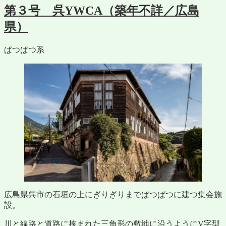
第３号 呉YWCA（築年不詳／広島
県）
ぱつぱつ系
広島県呉市の石垣の上にぎりぎりまでぱつぱつに建つ集会施
設。
川と線路と道路に挟まれた三角形の敷地に沿うようにV字型