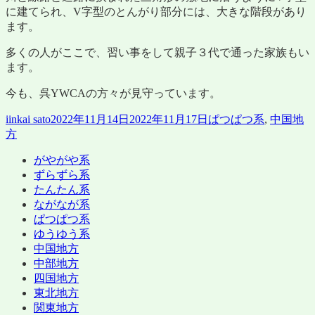
に建てられ、V字型のとんがり部分には、大きな階段があり
ます。
多くの人がここで、習い事をして親子３代で通った家族もい
ます。
今も、呉YWCAの方々が見守っています。
投
投
カ
iinkai sato
2022年11月14日
2022年11月17日
ぱつぱつ系
,
中国地
稿
稿
テ
方
者
日:
ゴ
がやがや系
リ
ずらずら系
ー
たんたん系
ながなが系
ぱつぱつ系
ゆうゆう系
中国地方
中部地方
四国地方
東北地方
関東地方