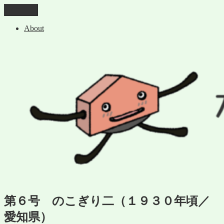
コ
メニュー
なかなか遺産ブログ
ン
About
テ
ン
ツ
へ
ス
キ
ッ
プ
第６号 のこぎり二（１９３０年頃／
愛知県）