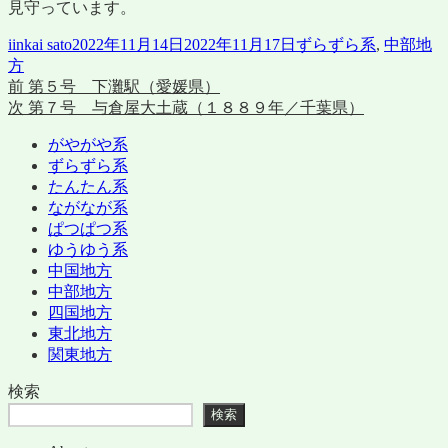
見守っています。
投
投
カ
iinkai sato
2022年11月14日
2022年11月17日
ずらずら系
,
中部地
稿
稿
テ
方
者
前
日:
ゴ
前
第５号 下灘駅（愛媛県）
投
の
次
リ
次
第７号 与倉屋大土蔵（１８８９年／千葉県）
稿
投
の
ー
がやがや系
稿:
投
ナ
ずらずら系
稿:
ビ
たんたん系
ながなが系
ゲ
ぱつぱつ系
ー
ゆうゆう系
中国地方
シ
中部地方
ョ
四国地方
東北地方
ン
関東地方
検索
検索